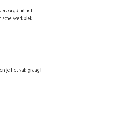
verzorgd uitziet.
nische werkplek.
en je het vak graag!
.