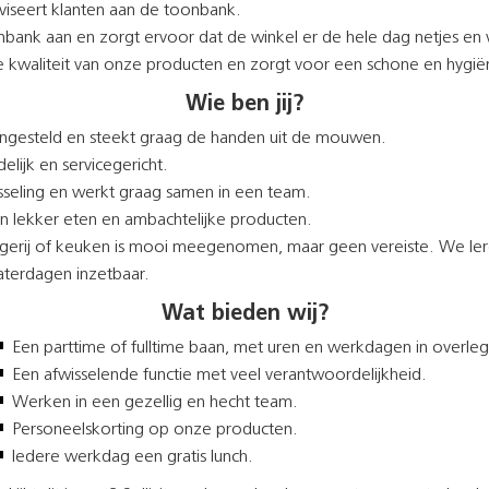
dviseert klanten aan de toonbank.
onbank aan en zorgt ervoor dat de winkel er de hele dag netjes en 
 kwaliteit van onze producten en zorgt voor een schone en hygië
Wie ben jij?
 ingesteld en steekt graag de handen uit de mouwen.
delijk en servicegericht.
sseling en werkt graag samen in een team.
 in lekker eten en ambachtelijke producten.
lagerij of keuken is mooi meegenomen, maar geen vereiste. We ler
aterdagen inzetbaar.
Wat bieden wij?
Een parttime of fulltime baan, met uren en werkdagen in overleg
Een afwisselende functie met veel verantwoordelijkheid.
Werken in een gezellig en hecht team.
Personeelskorting op onze producten.
Iedere werkdag een gratis lunch.