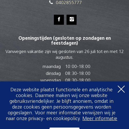
0402855777
Openingstijden (gesloten op zondagen en
feestdagen)
Vanwegen vakantie zijn wij gesloten van 26 juli tot en met 12
augustus.
maandag
10:00
-
18:00
dinsdag
08:30
-
18:00
woensdag
08:30
-
18:00
donderdag
08:30
-
18:00
Deze website plaatst functionele en analytische
vrijdag
08:15
-
18:00
cookies. Daarmee maken wij onze website
gebruiksvriendelijker. Je blijft anoniem, omdat in
zaterdag
08:15
-
16:00
deze cookies geen persoonsgegevens worden
zondag
Gesloten
opgeslagen. Voor meer informatie verwijzen wij je
naar onze privacy- en cookiepolicy.
Meer informatie