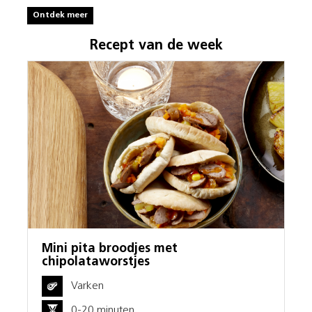
Ontdek meer
Recept van de week
Mini pita broodjes met
chipolataworstjes
Varken
0-20 minuten