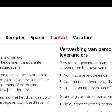
n
Recepten
Sparen
Contact
Vacature
Verwerking van pers
leveranciers
erming van uw
 heldere en transparante
Persoonsgegevens van klanten 
onsgegevens.
verwerkt ten behoeve van de v
n en gaan daarom zorgvuldig
Administratieve doeleinde;
zich in alle gevallen aan de
Communicatie over de opdra
 Algemene Verordening
Het uitvoering geven aan of
wij in ieder geval:
Grondslag voor deze persoons
mming met het doel waarvoor
nsgegevens zijn beschreven in
De overeengekomen opdrac