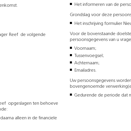
Het informeren van de perso
eenkomst.
Grondslag voor deze persoons
Het inschrijving formulier Nie
Voor de bovenstaande doelstel
lager Reef de volgende
persoonsgegevens van u vrage
Voornaam;
Tussenvoegsel;
Achternaam;
Emailadres.
Uw persoonsgegevens worden 
bovengenoemde verwerking(en
Gedurende de periode dat 
eef opgeslagen ten behoeve
ode:
arna alleen in de financiele