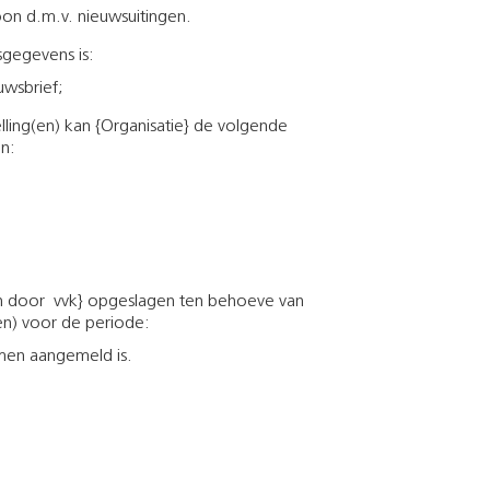
on d.m.v. nieuwsuitingen.
gegevens is:
uwsbrief;
ling(en) kan {Organisatie} de volgende
n:
door vvk} opgeslagen ten behoeve van
) voor de periode:
men aangemeld is.