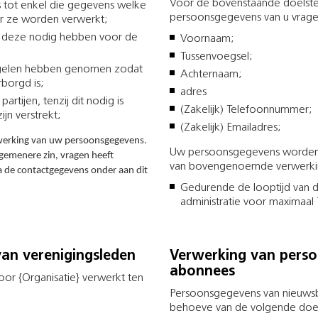
Voor de bovenstaande doelste
 tot enkel die gegevens welke
persoonsgegevens van u vrage
or ze worden verwerkt;
j deze nodig hebben voor de
Voornaam;
Tussenvoegsel;
regelen hebben genomen zodat
Achternaam;
borgd is;
adres
ijen, tenzij dit nodig is
(Zakelijk) Telefoonnummer;
jn verstrekt;
(Zakelijk) Emailadres;
erwerking van uw persoonsgegevens.
Uw persoonsgegevens worden
lgemenere zin, vragen heeft
van bovengenoemde verwerkin
a de contactgegevens onder aan dit
Gedurende de looptijd van d
administratie voor maximaal 7
an verenigingsleden
Verwerking van perso
abonnees
or {Organisatie} verwerkt ten
Persoonsgegevens van nieuws
behoeve van de volgende doels