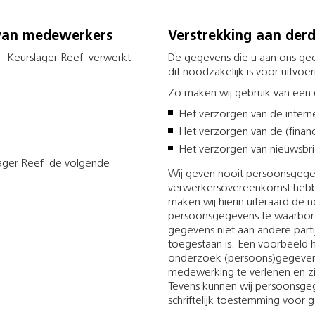
van medewerkers
Verstrekking aan der
 Keurslager Reef verwerkt
De gegevens die u aan ons geef
dit noodzakelijk is voor uitvo
Zo maken wij gebruik van een d
Het verzorgen van de inte
Het verzorgen van de (financi
Het verzorgen van nieuwsbri
lager Reef de volgende
Wij geven nooit persoonsgege
verwerkersovereenkomst hebbe
maken wij hierin uiteraard de 
persoonsgegevens te waarborge
gegevens niet aan andere partije
toegestaan is. Een voorbeeld hi
onderzoek (persoons)gegevens b
medewerking te verlenen en zi
Tevens kunnen wij persoonsgeg
schriftelijk toestemming voor g