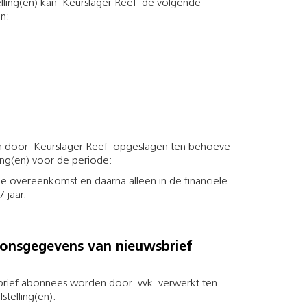
lling(en) kan Keurslager Reef de volgende
n:
 door Keurslager Reef opgeslagen ten behoeve
g(en) voor de periode:
e overeenkomst en daarna alleen in de financiële
 jaar.
onsgegevens van nieuwsbrief
brief abonnees worden door vvk verwerkt ten
telling(en):