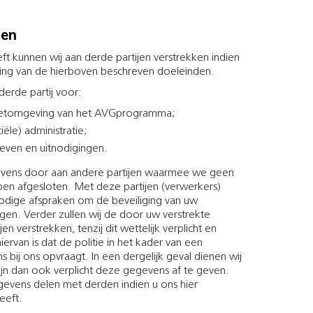
den
t kunnen wij aan derde partijen verstrekken indien
ering van de hierboven beschreven doeleinden.
erde partij voor:
rnetomgeving van het AVGprogramma;
ële) administratie;
even en uitnodigingen.
vens door aan andere partijen waarmee we geen
n afgesloten. Met deze partijen (verwerkers)
nodige afspraken om de beveiliging van uw
n. Verder zullen wij de door uw verstrekte
n verstrekken, tenzij dit wettelijk verplicht en
ervan is dat de politie in het kader van een
ij ons opvraagt. In een dergelijk geval dienen wij
jn dan ook verplicht deze gegevens af te geven.
evens delen met derden indien u ons hier
eeft.