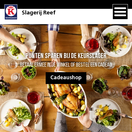
Slagerij Reef
Punten sparen bij de Keurslager
Betaal ermee in de winkel of bestel een cadeau
Cadeaushop